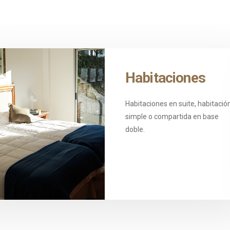
ronomía
Habitaciones
s una gastronomía
Habitaciones en suite, habitació
 con menú
simple o compartida en base
zado según el plan de
doble.
ión individual a cargo de
tricionista.