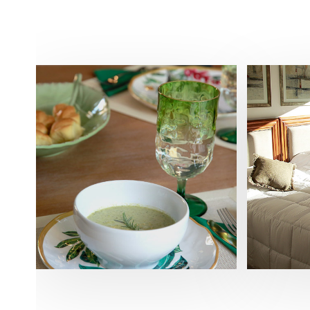
Gast
Brindamo
Premium
personali
alimentac
nuestra nu